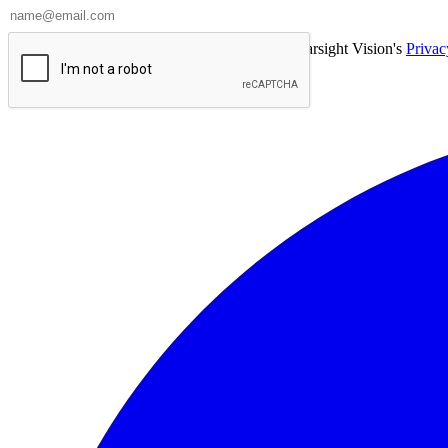
By subscribing to this newsletter, I consent to
Farsight Vision's
Privac