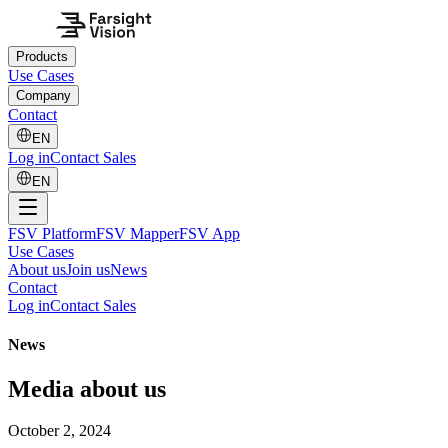
Products
Use Cases
Company
Contact
EN
Log in
Contact Sales
EN
FSV Platform
FSV Mapper
FSV App
Use Cases
About us
Join us
News
Contact
Log in
Contact Sales
News
Media about us
October 2, 2024